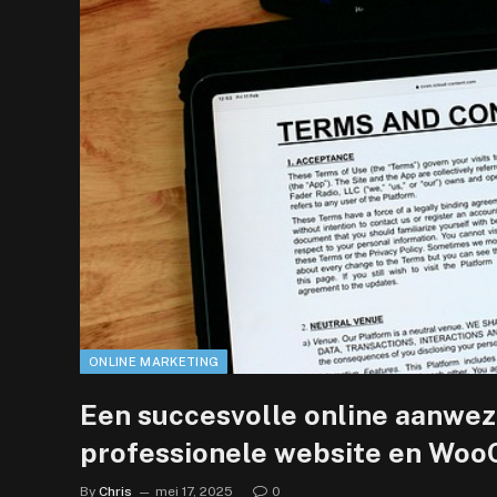
ONLINE MARKETING
Een succesvolle online aanwe
professionele website en W
By
Chris
mei 17, 2025
0